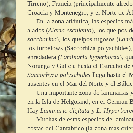
Tirreno), Francia (principalmente alred
Croacia y Montenegro, y el Norte de Áf
En la zona atlántica, las especies má
alados (
Alaria esculenta
), los quelpos d
saccharina
), los quelpos rugosos (
Lamin
los furbelows (Saccorhiza polyschides)
enredadera
(Laminaria hyperborea
), q
Noruega y Galicia hasta el Estrecho de 
Saccorhyza polyschides
llega hasta el 
ausentes en el Mar del Norte y el Báltic
Una importante zona de laminarias y
en la Isla de Helgoland, en el German B
Hay
Laminaria digitata
y
L. Hyperbore
Muchas de estas especies de laminaria
costas del Cantábrico (la zona más orie