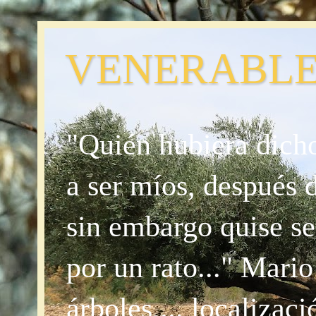
VENERABLE
"Quién hubiera dicho
a ser míos, después 
sin embargo quise se
por un rato..." Mari
árboles,... localizac