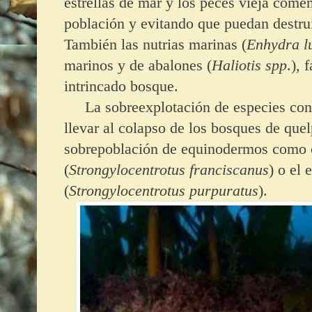
estrellas de mar y los peces vieja come
población y evitando que puedan destrui
También las nutrias marinas (
Enhydra lu
marinos y de abalones (
Haliotis spp
.), 
intrincado bosque.
La sobreexplotación de especies cons
llevar al colapso de los bosques de quel
sobrepoblación de equinodermos como e
(
Strongylocentrotus franciscanus
) o el 
(
Strongylocentrotus purpuratus
).