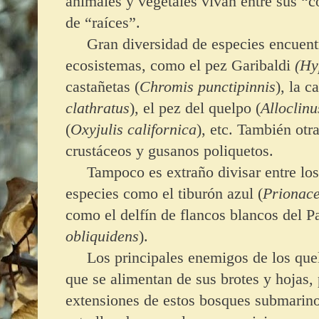
animales y vegetales vivan entre sus “
de “raíces”.
Gran diversidad de especies encuentra
ecosistemas, como el pez Garibaldi
(Hy
castañetas (
Chromis punctipinnis
), la c
clathratus
), el pez del quelpo (
Alloclinu
(
Oxyjulis californica
), etc. También ot
crustáceos y gusanos poliquetos.
Tampoco es extraño divisar entre los t
especies como el tiburón azul (
Prionace
como el delfín de flancos blancos del Pa
obliquidens
).
Los principales enemigos de los quel
que se alimentan de sus brotes y hojas
extensiones de estos bosques submarino