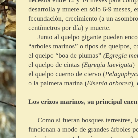
desarrolla y muere en sólo 6-9 meses, 
fecundación, crecimiento (a un asombro
centímetros por día) y muerte.
Junto al quelpo gigante pueden encon
“arboles marinos” o tipos de quelpos, 
el quelpo “boa de plumas”
(Egregia men
el quelpo de cintas
(Egregia laevigata
)
el quelpo cuerno de ciervo (
Pelagophyc
o la palmera marina (
Eisenia arborea
),
Los erizos marinos, su principal ene
Como si fueran bosques terrestres, la
funcionan a modo de grandes árboles pe