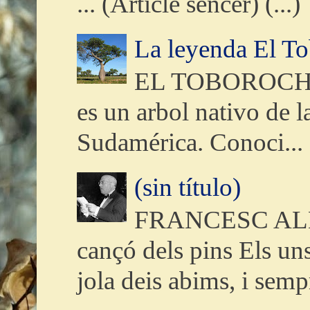
... (Article sencer) (...
La leyenda El T
EL TOBOROCHI,
es un arbol nativo de l
Sudamérica. Conoci...
(sin título)
FRANCESC ALME
cançó dels pins Els uns
jola deis abims, i sempr