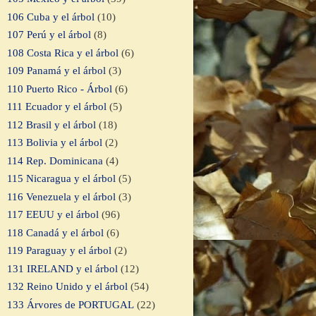
106 Cuba y el árbol
(10)
107 Perú y el árbol
(8)
108 Costa Rica y el árbol
(6)
109 Panamá y el árbol
(3)
110 Puerto Rico - Árbol
(6)
111 Ecuador y el árbol
(5)
112 Brasil y el árbol
(18)
113 Bolivia y el árbol
(2)
114 Rep. Dominicana
(4)
115 Nicaragua y el árbol
(5)
116 Venezuela y el árbol
(3)
117 EEUU y el árbol
(96)
118 Canadá y el árbol
(6)
119 Paraguay y el árbol
(2)
131 IRELAND y el árbol
(12)
132 Reino Unido y el árbol
(54)
133 Árvores de PORTUGAL
(22)