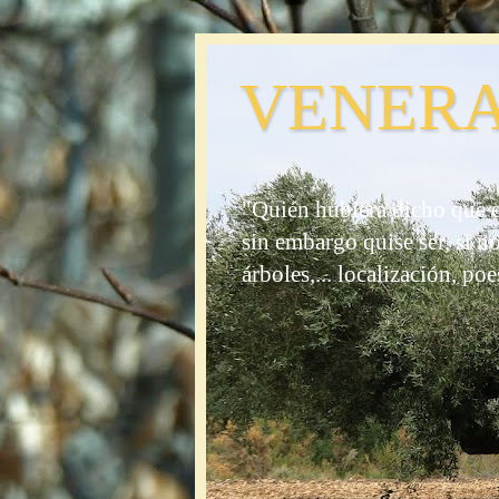
VENERA
"Quién hubiera dicho que e
sin embargo quise ser, si n
árboles,... localización, poe