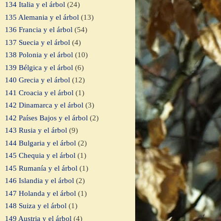
134 Italia y el árbol
(24)
135 Alemania y el árbol
(13)
136 Francia y el árbol
(54)
137 Suecia y el árbol
(4)
138 Polonia y el árbol
(10)
139 Bélgica y el árbol
(6)
140 Grecia y el árbol
(12)
141 Croacia y el árbol
(1)
142 Dinamarca y el árbol
(3)
142 Países Bajos y el árbol
(2)
143 Rusia y el árbol
(9)
144 Bulgaria y el árbol
(2)
145 Chequia y el árbol
(1)
145 Rumanía y el árbol
(1)
146 Islandia y el árbol
(2)
147 Holanda y el árbol
(1)
148 Suiza y el árbol
(1)
149 Austria y el árbol
(4)