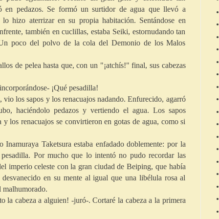
ló en pedazos. Se formó un surtidor de agua que llevó a
 lo hizo aterrizar en su propia habitación. Sentándose en
nfrente, también en cuclillas, estaba Seiki, estornudando tan
. Un poco del polvo de la cola del Demonio de los Malos
llos de pelea hasta que, con un "¡atchís!" final, sus cabezas
 incorporándose- ¡Qué pesadilla!
, vio los sapos y los renacuajos nadando. Enfurecido, agarró
ubo, haciéndolo pedazos y vertiendo el agua. Los sapos
a y los renacuajos se convirtieron en gotas de agua, como si
ro Inamuraya Taketsura estaba enfadado doblemente: por la
pesadilla. Por mucho que lo intentó no pudo recordar las
del imperio celeste con la gran ciudad de Beiping, que había
desvanecido en su mente al igual que una libélula rosa al
al malhumorado.
o la cabeza a alguien! -juró-. Cortaré la cabeza a la primera