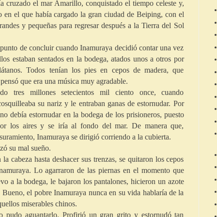
a cruzado el mar Amarillo, conquistado el tiempo celeste y,
 en el que había cargado la gran ciudad de Beiping, con el
grandes y pequeñas para regresar después a la Tierra del Sol
a punto de concluir cuando Inamuraya decidió contar una vez
llos estaban sentados en la bodega, atados unos a otros por
plátanos. Todos tenían los pies en cepos de madera, que
 pensó que era una música muy agradable.
do tres millones setecientos mil ciento once, cuando
osquilleaba su nariz y le entraban ganas de estornudar. Por
no debía estornudar en la bodega de los prisioneros, puesto
 por los aires y se iría al fondo del mar. De manera que,
uramiento, Inamuraya se dirigió corriendo a la cubierta.
ó su mal sueño.
n la cabeza hasta deshacer sus trenzas, se quitaron los cepos
Inamuraya. Lo agarraron de las piernas en el momento que
uevo a la bodega, le bajaron los pantalones, hicieron un azote
. Bueno, el pobre Inamuraya nunca en su vida hablaría de la
quellos miserables chinos.
o pudo aguantarlo. Profirió un gran grito y estornudó tan