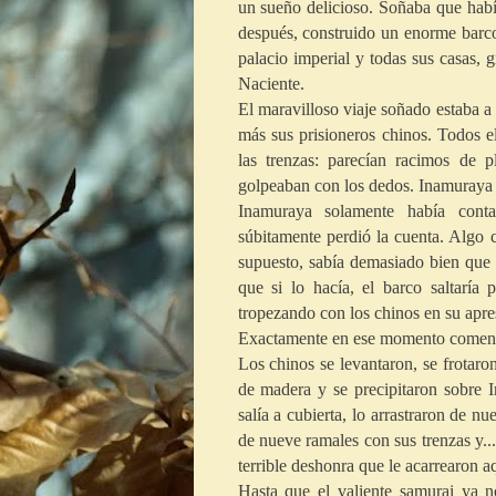
un sueño delicioso. Soñaba que habí
después, construido un enorme barco
palacio imperial y todas sus casas, 
Naciente.
El maravilloso viaje soñado estaba 
más sus prisioneros chinos. Todos e
las trenzas: parecían racimos de 
golpeaban con los dedos. Inamuraya
Inamuraya solamente había conta
súbitamente perdió la cuenta. Algo c
supuesto, sabía demasiado bien que 
que si lo hacía, el barco saltaría
tropezando con los chinos en su apres
Exactamente en ese momento comenz
Los chinos se levantaron, se frotaro
de madera y se precipitaron sobre 
salía a cubierta, lo arrastraron de n
de nueve ramales con sus trenzas y..
terrible deshonra que le acarrearon a
Hasta que el valiente samurai ya n