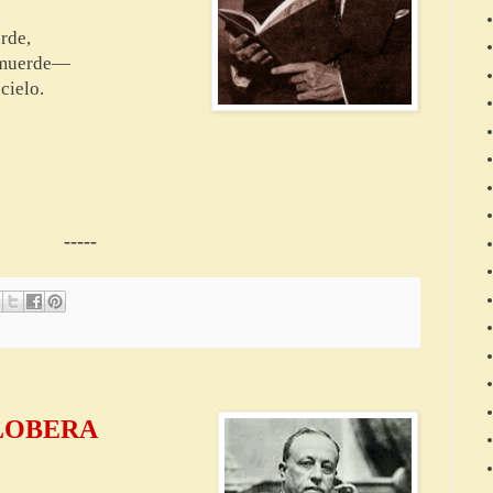
rde,
remuerde—
 cielo.
-----
LOBERA