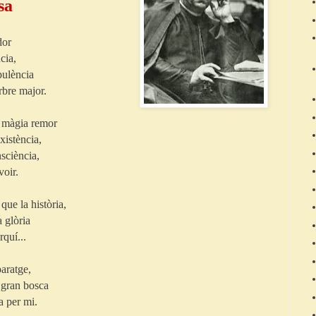
sa
dor
cia,
pulència
rbre major.
b màgia remor
xistència,
nsciència,
voir.
que la història,
 glòria
quí...
paratge,
a gran bosca
a per mi.