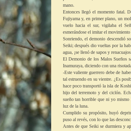
mano.
Entonces llegó el momento fatal. D
Fujiyama y, en primer plano, un mol
vuelo hacia el sur, vigilaba el S
esmerándose el imitar el movimiento d
Sonriendo, el demonio descendió sob
Seiki; después dio vueltas por la ha
agua, ¡se llenó de sapos y renacuajos
El Demonio de los Malos Sueños sac
Inamuraya, diciendo con una risotad
-Este valiente guerrero debe de hab
tal estruendo en su vientre. ¿Es posi
hace poco transportó la isla de Kos
hijo del terremoto y del ciclón. Ec
sueño tan horrible que ni yo mismo 
luz de la luna.
Cumplido su propósito, huyó depris
puso al revés, con lo que las desconc
Antes de que Seiki se durmiera y a