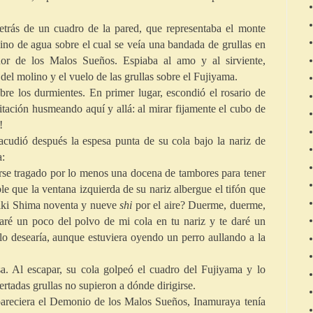
etrás de un cuadro de la pared, que representaba el monte
ino de agua sobre el cual se veía una bandada de grullas en
eñor de los Malos Sueños. Espiaba al amo y al sirviente,
el molino y el vuelo de las grullas sobre el Fujiyama.
re los durmientes. En primer lugar, escondió el rosario de
bitación husmeando aquí y allá: al mirar fijamente el cubo de
!
udió después la espesa punta de su cola bajo la nariz de
a:
erse tragado por lo menos una docena de tambores para tener
ble que la ventana izquierda de su nariz albergue el tifón que
hiki Shima noventa y nueve
shi
por el aire? Duerme, duerme,
haré un poco del polvo de mi cola en tu nariz y te daré un
lo desearía, aunque estuviera oyendo un perro aullando a la
a. Al escapar, su cola golpeó el cuadro del Fujiyama y lo
ertadas grullas no supieron a dónde dirigirse.
pareciera el Demonio de los Malos Sueños, Inamuraya tenía