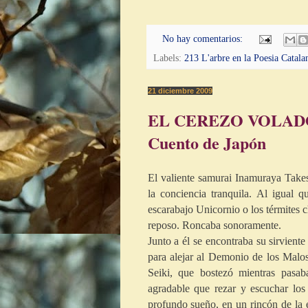
No hay comentarios:
Labels:
213 L'arbre en la Poesia Catala
21 diciembre 2009
EL CEREZO VOLA
Cuento de Japón
El valiente samurai Inamuraya Take
la conciencia tranquila. Al igual q
escarabajo Unicornio o los térmites
reposo. Roncaba sonoramente.
Junto a él se encontraba su sirvient
para alejar al Demonio de los Malos
Seiki, que bostezó mientras pasab
agradable que rezar y escuchar lo
profundo sueño, en un rincón de la 