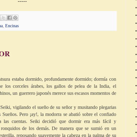
-----
na
,
Encinas
DOR
stsura estaba dormido, profundamente dormido; dormía con
ue los corceles árabes, los gallos de pelea de la India, el
 chinos, un guerrero japonés merece sus escasos momentos de
e Seiki, vigilando el sueño de su señor y musitando plegarias
 Sueños. Pero ¡ay!, la modorra se abatió sobre el confiado
a las cuentas. Seiki decidió que dormir era más fácil y
s ronquidos de los demás. De manera que se sumió en un
esterilla, reposando suavemente la cabeza en la palma de su