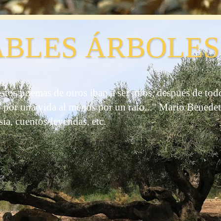
BLES ÁRBOLES
stos poemas de otros iban a ser míos, después de to
o por una vida al menos por un rato..." Mario Benedett
sía, cuentos/leyendas, etc.