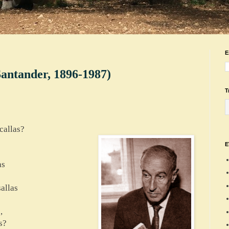
E
tander, 1896-1987)
T
callas?
E
as
allas
,
s?