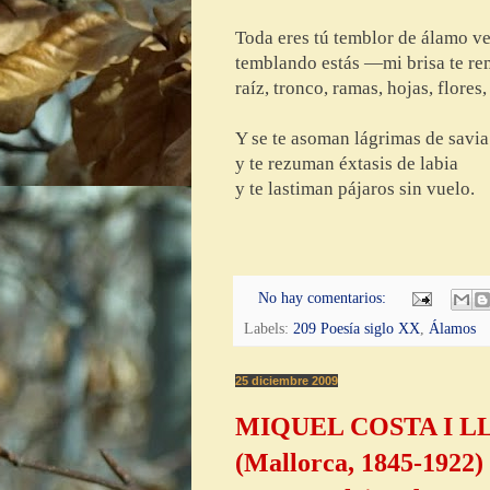
Toda eres tú temblor de álamo ve
temblando estás —mi brisa te 
raíz, tronco, ramas, hojas, flores,
Y se te asoman lágrimas de savia
y te rezuman éxtasis de labia
y te lastiman pájaros sin vuelo.
No hay comentarios:
Labels:
209 Poesía siglo XX
,
Álamos
25 diciembre 2009
MIQUEL COSTA I L
(Mallorca, 1845-1922)