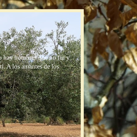
do hay hombres que no fui y
i. A los amantes de los