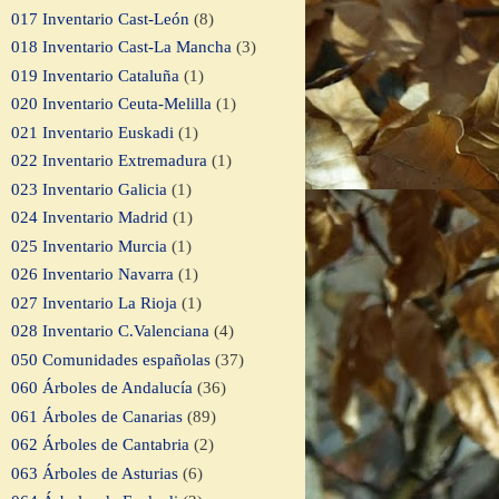
017 Inventario Cast-León
(8)
018 Inventario Cast-La Mancha
(3)
019 Inventario Cataluña
(1)
020 Inventario Ceuta-Melilla
(1)
021 Inventario Euskadi
(1)
022 Inventario Extremadura
(1)
023 Inventario Galicia
(1)
024 Inventario Madrid
(1)
025 Inventario Murcia
(1)
026 Inventario Navarra
(1)
027 Inventario La Rioja
(1)
028 Inventario C.Valenciana
(4)
050 Comunidades españolas
(37)
060 Árboles de Andalucía
(36)
061 Árboles de Canarias
(89)
062 Árboles de Cantabria
(2)
063 Árboles de Asturias
(6)