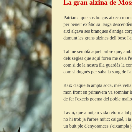
La gran alzina de Mos
Patriarca que sos braços aixeca mori
per beneir extàtic sa llarga descendèn
així alçava ses branques d'antiga cor
damunt les grans alzines dell bosc l'a
Tal me semblà aquell arbre que, am
dels segles que aquí foren me deia l'e
com si de la nostra illa guardàs la co
com si dugués per saba la sang de l'a
Baix d'aquella ampla soca, més vella 
mon front en primavera va somniar la
de fer l'excels poema del poble mallor
I avui, que a mitjan vida retorn a tal 
no hi trob ja l'arbre mític: caigué, i l
un buit ple d'enyorances s'eixampla j