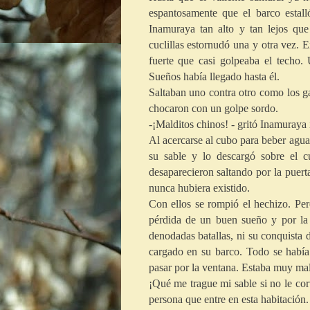
espantosamente que el barco estal
Inamuraya tan alto y tan lejos que
cuclillas estornudó una y otra vez. E
fuerte que casi golpeaba el techo
Sueños había llegado hasta él.
Saltaban uno contra otro como los ga
chocaron con un golpe sordo.
-¡Malditos chinos! - gritó Inamuraya
Al acercarse al cubo para beber agua
su sable y lo descargó sobre el c
desaparecieron saltando por la puert
nunca hubiera existido.
Con ellos se rompió el hechizo. Pe
pérdida de un buen sueño y por la 
denodadas batallas, ni su conquista 
cargado en su barco. Todo se había 
pasar por la ventana. Estaba muy m
¡Qué me trague mi sable si no le cort
persona que entre en esta habitación.