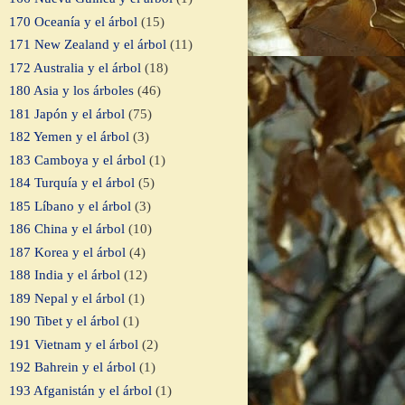
170 Oceanía y el árbol
(15)
171 New Zealand y el árbol
(11)
172 Australia y el árbol
(18)
180 Asia y los árboles
(46)
181 Japón y el árbol
(75)
182 Yemen y el árbol
(3)
183 Camboya y el árbol
(1)
184 Turquía y el árbol
(5)
185 Líbano y el árbol
(3)
186 China y el árbol
(10)
187 Korea y el árbol
(4)
188 India y el árbol
(12)
189 Nepal y el árbol
(1)
190 Tibet y el árbol
(1)
191 Vietnam y el árbol
(2)
192 Bahrein y el árbol
(1)
193 Afganistán y el árbol
(1)