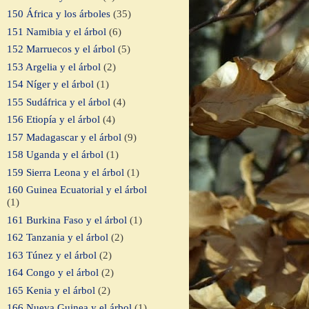
150 África y los árboles
(35)
151 Namibia y el árbol
(6)
152 Marruecos y el árbol
(5)
153 Argelia y el árbol
(2)
154 Níger y el árbol
(1)
155 Sudáfrica y el árbol
(4)
156 Etiopía y el árbol
(4)
157 Madagascar y el árbol
(9)
158 Uganda y el árbol
(1)
159 Sierra Leona y el árbol
(1)
160 Guinea Ecuatorial y el árbol
(1)
161 Burkina Faso y el árbol
(1)
162 Tanzania y el árbol
(2)
163 Túnez y el árbol
(2)
164 Congo y el árbol
(2)
165 Kenia y el árbol
(2)
166 Nueva Guinea y el árbol
(1)