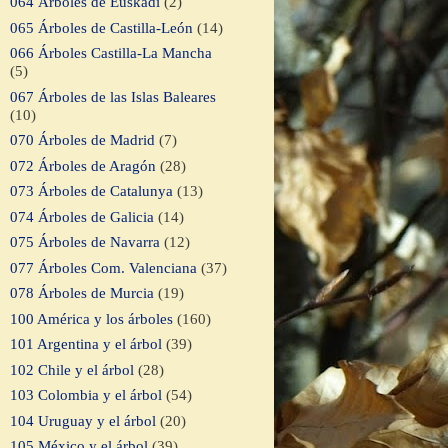
064 Árboles de Euskadi
(2)
065 Árboles de Castilla-León
(14)
066 Árboles Castilla-La Mancha
(5)
067 Árboles de las Islas Baleares
(10)
070 Árboles de Madrid
(7)
072 Árboles de Aragón
(28)
073 Árboles de Catalunya
(13)
074 Árboles de Galicia
(14)
075 Árboles de Navarra
(12)
077 Árboles Com. Valenciana
(37)
078 Árboles de Murcia
(19)
100 América y los árboles
(160)
101 Argentina y el árbol
(39)
102 Chile y el árbol
(28)
103 Colombia y el árbol
(54)
104 Uruguay y el árbol
(20)
105 México y el árbol
(39)