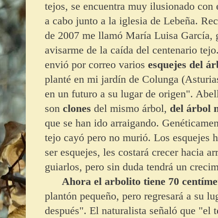
tejos, se encuentra muy ilusionado con e
a cabo junto a la iglesia de Lebeña. R
de 2007 me llamó María Luisa García, gu
avisarme de la caída del centenario tej
envió por correo varios
esquejes del á
planté en mi jardín de Colunga (Asturia
en un futuro a su lugar de origen". Abel
son
clones
del mismo árbol,
del árbol
que se han ido arraigando. Genéticamen
tejo cayó pero no murió. Los esquejes h
ser esquejes, les costará crecer hacia ar
guiarlos, pero sin duda tendrá un creci
Ahora el arbolito tiene 70 centímet
plantón pequeño, pero regresará a su lu
después". El naturalista señaló que "el 