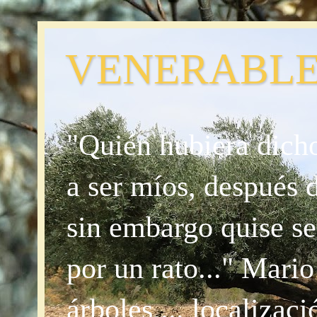
VENERABLE
"Quién hubiera dicho
a ser míos, después 
sin embargo quise se
por un rato..." Mari
árboles,... localizac