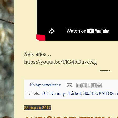
Seis años...
https://youtu.be/TlG4bDuveXg
-----
No hay comentarios:
Labels:
165 Kenia y el árbol
,
302 CUENTOS 
28 marzo 2017