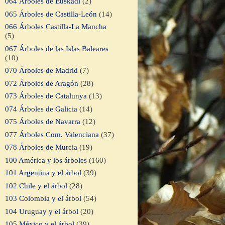
064 Árboles de Euskadi
(2)
065 Árboles de Castilla-León
(14)
066 Árboles Castilla-La Mancha
(5)
067 Árboles de las Islas Baleares
(10)
070 Árboles de Madrid
(7)
072 Árboles de Aragón
(28)
073 Árboles de Catalunya
(13)
074 Árboles de Galicia
(14)
075 Árboles de Navarra
(12)
077 Árboles Com. Valenciana
(37)
078 Árboles de Murcia
(19)
100 América y los árboles
(160)
101 Argentina y el árbol
(39)
102 Chile y el árbol
(28)
103 Colombia y el árbol
(54)
104 Uruguay y el árbol
(20)
105 México y el árbol
(39)