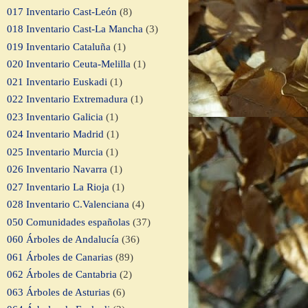
017 Inventario Cast-León
(8)
018 Inventario Cast-La Mancha
(3)
019 Inventario Cataluña
(1)
020 Inventario Ceuta-Melilla
(1)
021 Inventario Euskadi
(1)
022 Inventario Extremadura
(1)
023 Inventario Galicia
(1)
024 Inventario Madrid
(1)
025 Inventario Murcia
(1)
026 Inventario Navarra
(1)
027 Inventario La Rioja
(1)
028 Inventario C.Valenciana
(4)
050 Comunidades españolas
(37)
060 Árboles de Andalucía
(36)
061 Árboles de Canarias
(89)
062 Árboles de Cantabria
(2)
063 Árboles de Asturias
(6)