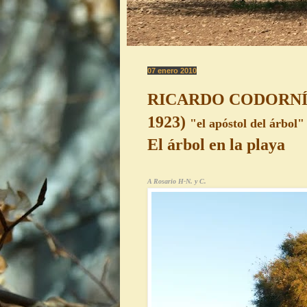
07 enero 2010
RICARDO CODORNÍU 
1923)
"
el apóstol del árbol"
El árbol en la playa
A Rosario H-N. y C.