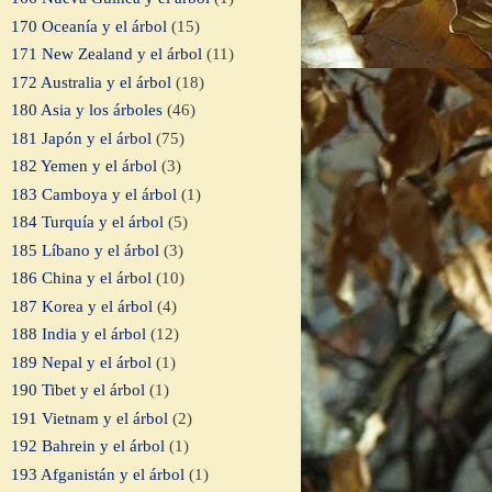
170 Oceanía y el árbol
(15)
171 New Zealand y el árbol
(11)
172 Australia y el árbol
(18)
180 Asia y los árboles
(46)
181 Japón y el árbol
(75)
182 Yemen y el árbol
(3)
183 Camboya y el árbol
(1)
184 Turquía y el árbol
(5)
185 Líbano y el árbol
(3)
186 China y el árbol
(10)
187 Korea y el árbol
(4)
188 India y el árbol
(12)
189 Nepal y el árbol
(1)
190 Tibet y el árbol
(1)
191 Vietnam y el árbol
(2)
192 Bahrein y el árbol
(1)
193 Afganistán y el árbol
(1)