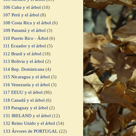
106 Cuba y el árbol
(10)
107 Perú y el árbol
(8)
108 Costa Rica y el árbol
(6)
109 Panamá y el árbol
(3)
110 Puerto Rico - Árbol
(6)
111 Ecuador y el árbol
(5)
112 Brasil y el árbol
(18)
113 Bolivia y el árbol
(2)
114 Rep. Dominicana
(4)
115 Nicaragua y el árbol
(5)
116 Venezuela y el árbol
(3)
117 EEUU y el árbol
(96)
118 Canadá y el árbol
(6)
119 Paraguay y el árbol
(2)
131 IRELAND y el árbol
(12)
132 Reino Unido y el árbol
(54)
133 Árvores de PORTUGAL
(22)