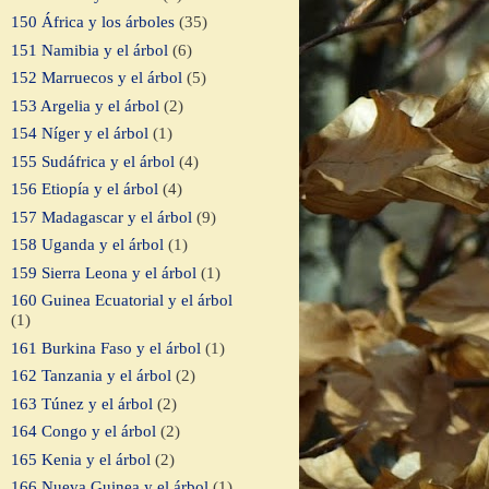
150 África y los árboles
(35)
151 Namibia y el árbol
(6)
152 Marruecos y el árbol
(5)
153 Argelia y el árbol
(2)
154 Níger y el árbol
(1)
155 Sudáfrica y el árbol
(4)
156 Etiopía y el árbol
(4)
157 Madagascar y el árbol
(9)
158 Uganda y el árbol
(1)
159 Sierra Leona y el árbol
(1)
160 Guinea Ecuatorial y el árbol
(1)
161 Burkina Faso y el árbol
(1)
162 Tanzania y el árbol
(2)
163 Túnez y el árbol
(2)
164 Congo y el árbol
(2)
165 Kenia y el árbol
(2)
166 Nueva Guinea y el árbol
(1)