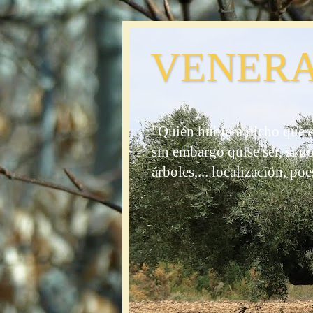
VENERA
"Quién hubiera dicho que e
sin embargo quise ser, si n
árboles,... localización, poe