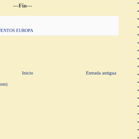
---Fin---
UENTOS EUROPA
Inicio
Entrada antigua
tom)