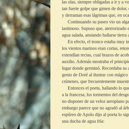
las olas, siempre obligadas a ir y a 
tan fuerte golpe que gimen de dolor,
y derraman esas lágrimas que, en ocas
Continuando su paseo vio un algarrob
lastimoso. Supuso que, aterrorizado e
agua salada, ansiando hallarse tierra 
En efecto, el tronco estaba muy inc
los vientos marinos eran cortas, retor
extendían rectas, cual brazos de aco
auxilio. Además mostraba el principio 
lugar donde germinó. Recordaba su as
genio de Doré al ilustrar con mágico
crímenes, que frecuentemente muestra
Entonces el poeta, hallando lo que 
a la francesa, los tormentos del des
no disponer de un veloz aeroplano pa
embargo parece que no agradó al árbol
espúreo de Apolo dijo al poeta lo sig
una ducha de agua fría: