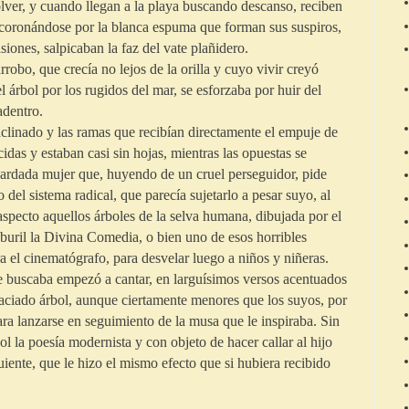
volver, y cuando llegan a la playa buscando descanso, reciben
 coronándose por la blanca espuma que forman sus suspiros,
iones, salpicaban la faz del vate plañidero.
o, que crecía no lejos de la orilla y cuyo vivir creyó
l árbol por los rugidos del mar, se esforzaba por huir del
adentro.
linado y las ramas que recibían directamente el empuje de
cidas y estaban casi sin hojas, mientras las opuestas se
bardada mujer que, huyendo de un cruel perseguidor, pide
del sistema radical, que parecía sujetarlo a pesar suyo, al
pecto aquellos árboles de la selva humana, dibujada por el
 buril la Divina Comedia, o bien uno de esos horribles
 el cinematógrafo, para desvelar luego a niños y niñeras.
buscaba empezó a cantar, en larguísimos versos acentuados
graciado árbol, aunque ciertamente menores que los suyos, por
ra lanzarse en seguimiento de la musa que le inspiraba. Sin
 la poesía modernista y con objeto de hacer callar al hijo
uiente, que le hizo el mismo efecto que si hubiera recibido