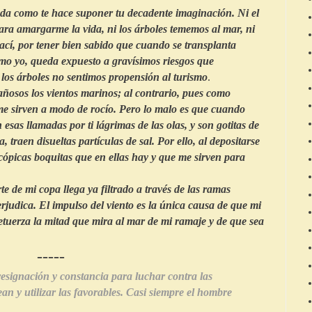
nda como te hace suponer tu decadente imaginación. Ni el
para amargarme la vida, ni los árboles tememos al mar, ni
cí, por tener bien sabido que cuando se transplanta
mo yo, queda expuesto a gravísimos riesgos que
los árboles no sentimos propensión al turismo
.
osos los vientos marinos; al contrario, pues como
e sirven a modo de rocío. Pero lo malo es que cuando
esas llamadas por ti lágrimas de las olas, y son gotitas de
 traen disueltas partículas de sal. Por ello, al depositarse
ópicas boquitas que en ellas hay y que me sirven para
 de mi copa llega ya filtrado a través de las ramas
erjudica. El impulso del viento es la única causa de que mi
retuerza la mitad que mira al mar de mi ramaje y de que sea
-----
esignación y constancia para luchar contra las
an y utilizar las favorables. Casi siempre el hombre