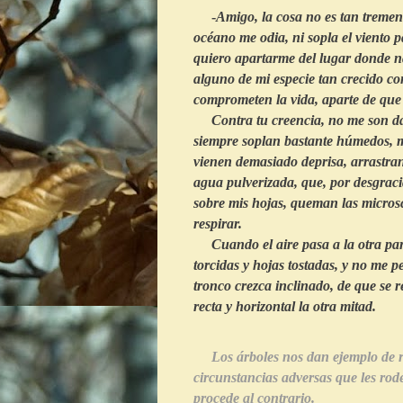
-
Amigo, la cosa no es tan treme
océano me odia, ni sopla el viento 
quiero apartarme del lugar donde na
alguno de mi especie tan crecido co
comprometen la vida, aparte de que 
Contra tu creencia, no me son dañ
siempre soplan bastante húmedos, m
vienen demasiado deprisa, arrastran 
agua pulverizada, que, por desgracia,
sobre mis hojas, queman las microsc
respirar.
Cuando el aire pasa a la otra parte
torcidas y hojas tostadas, y no me p
tronco crezca inclinado, de que se 
recta y horizontal la otra mitad.
Los árboles nos dan ejemplo de r
circunstancias adversas que les rode
procede al contrario.