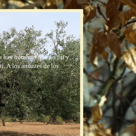
do hay hombres que no fui y
i. A los amantes de los