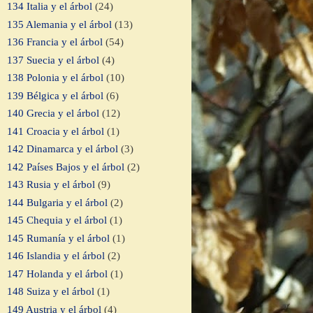
134 Italia y el árbol
(24)
135 Alemania y el árbol
(13)
136 Francia y el árbol
(54)
137 Suecia y el árbol
(4)
138 Polonia y el árbol
(10)
139 Bélgica y el árbol
(6)
140 Grecia y el árbol
(12)
141 Croacia y el árbol
(1)
142 Dinamarca y el árbol
(3)
142 Países Bajos y el árbol
(2)
143 Rusia y el árbol
(9)
144 Bulgaria y el árbol
(2)
145 Chequia y el árbol
(1)
145 Rumanía y el árbol
(1)
146 Islandia y el árbol
(2)
147 Holanda y el árbol
(1)
148 Suiza y el árbol
(1)
149 Austria y el árbol
(4)