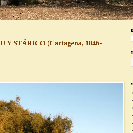
E
Y STÁRICO (Cartagena, 1846-
T
E