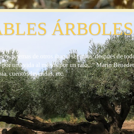
BLES ÁRBOLES
stos poemas de otros iban a ser míos, después de to
o por una vida al menos por un rato..." Mario Benedett
sía, cuentos/leyendas, etc.