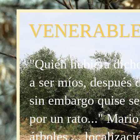
VENERABLE
"Quién hubiera dicho
a ser míos, después 
sin embargo quise se
por un rato..." Mari
árboles,... localizac